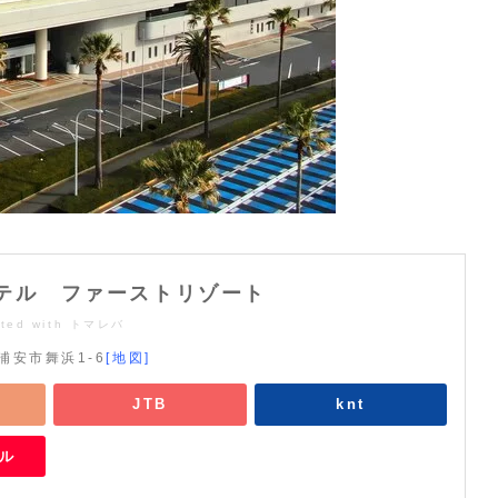
テル ファーストリゾート
ted with
トマレバ
浦安市舞浜1-6
[地図]
JTB
knt
ベル