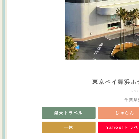
東京ベイ舞浜ホ
pos
千葉県
楽天トラベル
じゃらん
一休
Yahoo!トラ