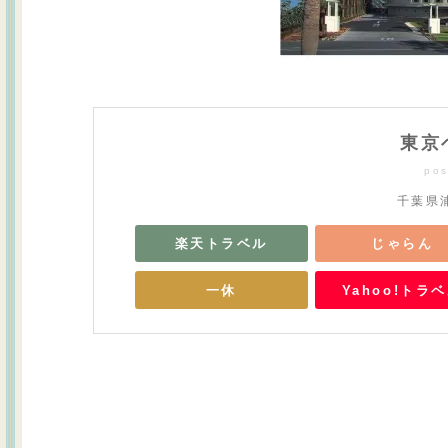
東京
pos
千葉県浦
楽天トラベル
じゃらん
一休
Yahoo!トラ