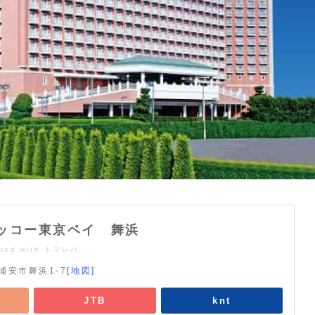
ッコー東京ベイ 舞浜
ted with
トマレバ
浦安市舞浜1-7
[地図]
JTB
knt