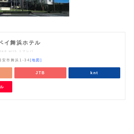
ベイ舞浜ホテル
ted with
トマレバ
安市舞浜1-34
[地図]
JTB
knt
ベル