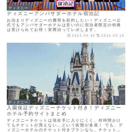
ディズニー
ディズニーアンバサダーホテル宿泊記
お泊まりディズニーの費用を節約したい！ディズニー公
式でもアンバサダーホテルは安いのに宿泊者限定の特典
は受けられてお得！実際泊ってレポします。
2023.06.30
2024.03.18
ディズニー
入園保証ディズニーチケット付き！ディズニー
ホテル予約サイトまとめ
ディズニーチケットは現在手に入りにくく、何時間かけ
てもチケットが買えない…という状態が多発！ でも、デ
ィズニーホテルのチケット付きプランなら、チケット争