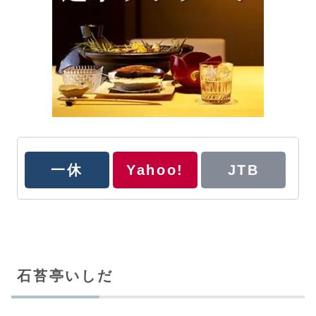
一休
Yahoo!
JTB
石苔亭いしだ