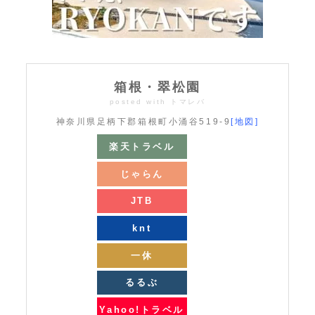
箱根・翠松園
posted with
トマレバ
神奈川県足柄下郡箱根町小涌谷519-9
[地図]
楽天トラベル
じゃらん
JTB
knt
一休
るるぶ
Yahoo!トラベル