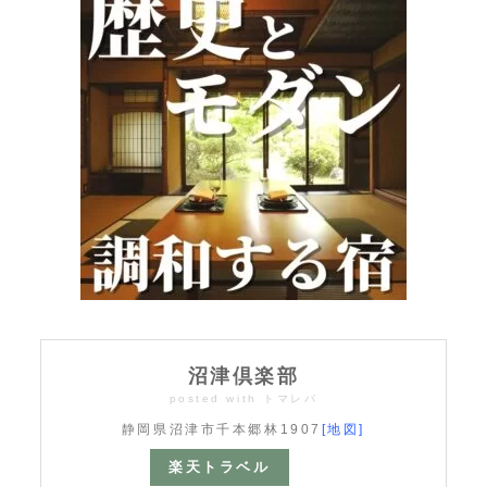
沼津倶楽部
posted with
トマレバ
静岡県沼津市千本郷林1907
[地図]
楽天トラベル