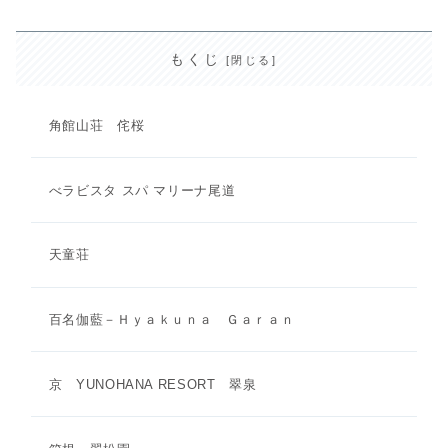
もくじ
角館山荘 侘桜
べラビスタ スパ マリーナ尾道
天童荘
百名伽藍－Ｈｙａｋｕｎａ Ｇａｒａｎ
京 YUNOHANA RESORT 翠泉