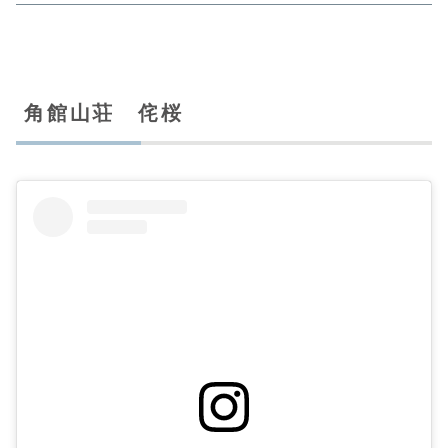
角館山荘 侘桜