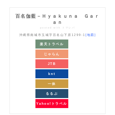
百名伽藍－Ｈｙａｋｕｎａ Ｇａｒ
ａｎ
posted with
トマレバ
沖縄県南城市玉城字百名山下原1299-1
[地図]
楽天トラベル
じゃらん
JTB
knt
一休
るるぶ
Yahoo!トラベル