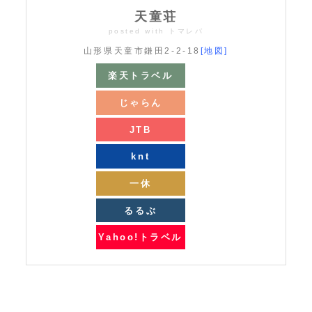
天童荘
posted with
トマレバ
山形県天童市鎌田2-2-18
[地図]
楽天トラベル
じゃらん
JTB
knt
一休
るるぶ
Yahoo!トラベル