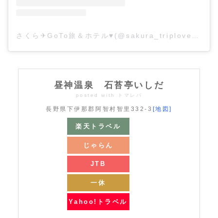
さくら✈GoTo旅＆ホテル♥(@sakura_triplove)がシェアした投稿
昼神温泉 石苔亭いしだ
posted with
トマレバ
長野県下伊那郡阿智村智里332-3
[地図]
楽天トラベル
じゃらん
JTB
一休
Yahoo!トラベル