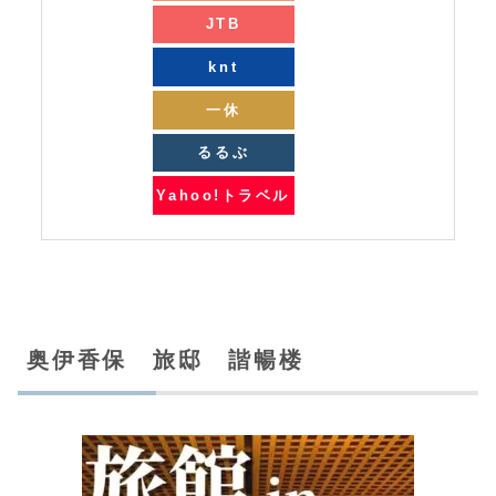
JTB
knt
一休
るるぶ
Yahoo!トラベル
奥伊香保 旅邸 諧暢楼