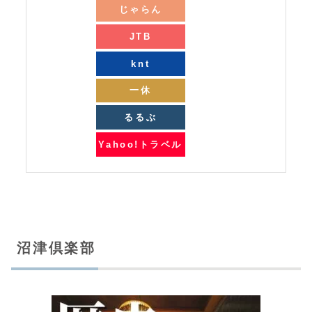
じゃらん
JTB
knt
一休
るるぶ
Yahoo!トラベル
沼津倶楽部