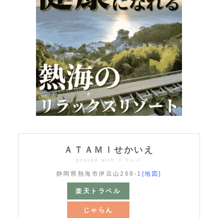
ＡＴＡＭＩせかいえ
posted with
トマレバ
静岡県熱海市伊豆山269-1
[地図]
楽天トラベル
じゃらん