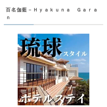
百名伽藍－Ｈｙａｋｕｎａ Ｇａｒａ
ｎ