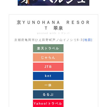
京ＹＵＮＯＨＡＮＡ ＲＥＳＯＲ
Ｔ 翠泉
posted with
トマレバ
京都府亀岡市ひえ田野町芦ノ山イノシリ6-3
[地図]
楽天トラベル
じゃらん
JTB
knt
一休
るるぶ
Yahoo!トラベル