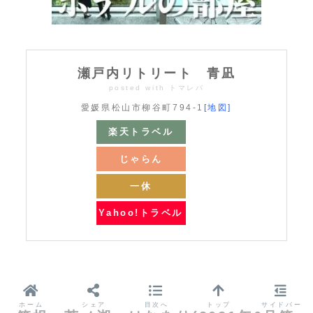
瀬戸内リトリート 青凪
posted with
トマレバ
愛媛県松山市柳谷町794-1
[地図]
楽天トラベル
じゃらん
一休
Yahoo!トラベル
ホーム
シェア
目次へ
トップ
サイドバー