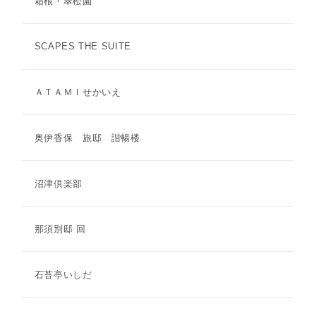
箱根・翠松園
SCAPES THE SUITE
ＡＴＡＭＩせかいえ
奥伊香保 旅邸 諧暢楼
沼津倶楽部
那須別邸 回
石苔亭いしだ