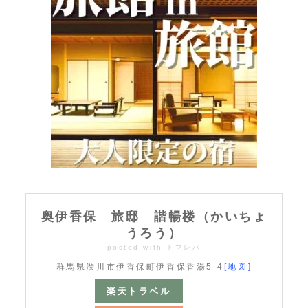
奥伊香保 旅邸 諧暢楼（かいちょ
うろう）
posted with
トマレバ
群馬県渋川市伊香保町伊香保香湯5-4
[地図]
楽天トラベル